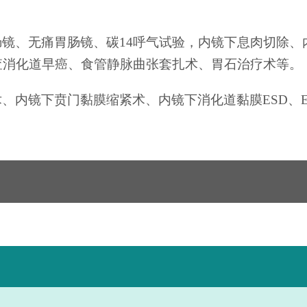
肠镜、无痛胃肠镜、碳
14呼气试验，内镜下息肉切除
查消化道早癌、食管静脉曲张套扎术、胃石治疗术等。
术、内镜下贲门黏膜缩紧术、内镜下消化道黏膜
ESD