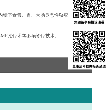
、内镜下食管、胃、大肠良恶性狭窄扩张术、内
、EMR治疗术等多项诊疗技术。