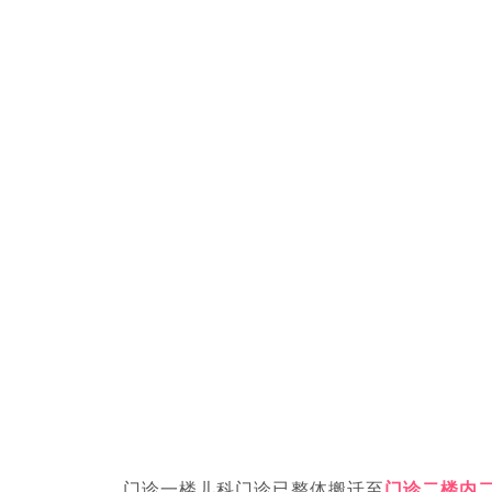
门诊一楼儿科门诊已整体搬迁至‌
门诊二楼内二